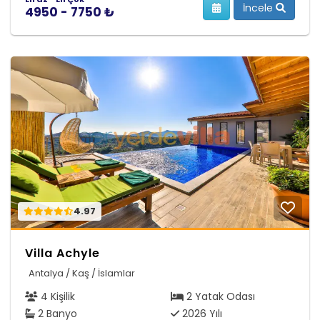
İncele
4950 - 7750 ₺
4.97
Villa Achyle
Antalya / Kaş / İslamlar
4 Kişilik
2 Yatak Odası
2 Banyo
2026 Yılı