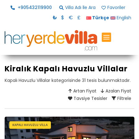
+905432119900
Villa Adı İle Ara
Favoriler
₺
$
€
£
Türkçe
English
Kiralık Kapalı Havuzlu Villalar
Kapalı Havuzlu Villalar kategorisinde 31 tesis bulunmaktadır.
Artan Fiyat
Azalan Fiyat
Tavsiye Tesisler
Filtrele
KAPALI HAVUZLU VILLA