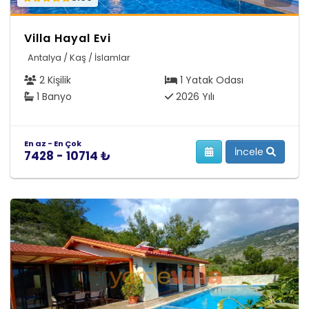
Villa Hayal Evi
Antalya / Kaş / İslamlar
2 Kişilik
1 Yatak Odası
1 Banyo
2026 Yılı
En az - En Çok
İncele
7428 - 10714 ₺