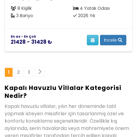
8 Kişilik
4 Yatak Odası
3 Banyo
2026 Yılı
En az - En Çok
İncele
21428 - 31428 ₺
1
2
3
Kapalı Havuzlu Villalar Kategorisi
Nedir?
Kapalı havuzlu villalar, yılın her döneminde tatil
yapmak isteyen misafirler için tasarlanmış özel ve
konforlu konaklama seçenekleridir. Özellikle kış
aylarında, serin havalarda veya mahremiyete önem
veren misafirler tarafından tercih edilen kapalı