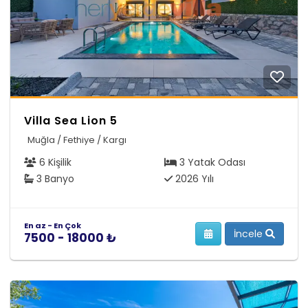
Villa Sea Lion 5
Muğla / Fethiye / Kargı
6 Kişilik
3 Yatak Odası
3 Banyo
2026 Yılı
En az - En Çok
İncele
7500 - 18000 ₺