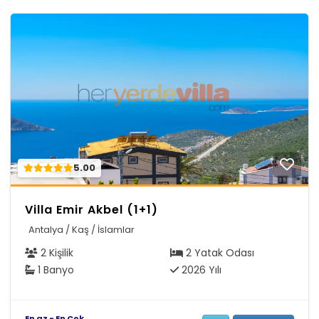
5.00
Villa Emir Akbel (1+1)
Antalya / Kaş / İslamlar
2 Kişilik
2 Yatak Odası
1 Banyo
2026 Yılı
En az - En Çok