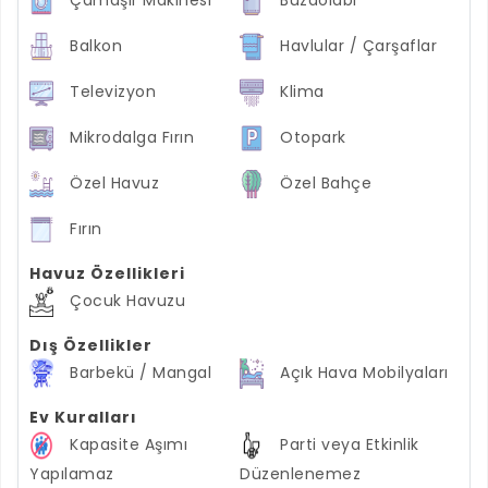
Balkon
Havlular / Çarşaflar
Televizyon
Klima
Mikrodalga Fırın
Otopark
Özel Havuz
Özel Bahçe
Fırın
Havuz Özellikleri
Çocuk Havuzu
Dış Özellikler
Barbekü / Mangal
Açık Hava Mobilyaları
Ev Kuralları
Kapasite Aşımı
Parti veya Etkinlik
Yapılamaz
Düzenlenemez