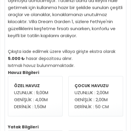
ayrıntıyla donatılmıştır. Tatilinizi daha da keyifli hale
getirmek için kullanıma hazır bir şekilde sunulan çeşitli
araçlar ve olanaklar, konaklamanızı unutulmaz
kılacaktır. Villa Dream Garden 1, sizlere Fethiye'nin
güzelliklerini keşfetme fırsatı sunarken, konforlu ve
keyifli bir tatilin kapılarını aralıyor.
Çıkışta iade edilmek üzere villaya girişte ekstra olarak
5.000 ₺
hasar depozitosu alınır.
Isıtmalı havuz bulunmamaktadır.
Havuz Bilgileri
ÖZEL HAVUZ
ÇOCUK HAVUZU
UZUNLUK : 9,00M
UZUNLUK : 2,00M
GENİŞLİK : 4,00M
GENİŞLİK : 2,00M
DERİNLİK : 1,50M
DERİNLİK : 50 CM
Yatak Bilgileri