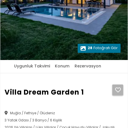
28
Fotoğrafı Gör
Uygunluk Takvimi
Konum
Rezervasyon
Villa Dream Garden 1
Muğla / Fethiye / Ölüdeniz
3 Yatak Odası / 3 Banyo / 6 Kişilik
2026 Yılı Villaları / Lüks Villalar / Çocuk Havuzlu Villalar / Jakuzili