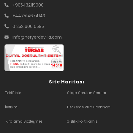
+905432119900
+447514674143
0 252 606 0595
info@heryerdevilla.com
Site Haritası
Teklif İste
Sıkça Sorulan Sorular
İletişim
Her Yerde Villa Hakkında
Kiralama Sözleşmesi
Gizlilik Politikamız