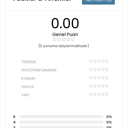
Yeni Yorum Yaz
0.00
Genel Puan
(0 yoruma dayanmaktadır)
TEMIZLIK
FIYAT/PERFORMANS
KONUM
HAVUZ
YAPI
5
0%
4
0%
3
0%