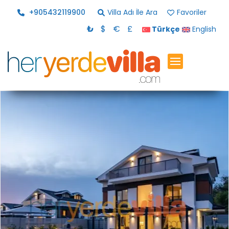
+905432119900
Villa Adı İle Ara
Favoriler
₺
$
€
£
Türkçe
English