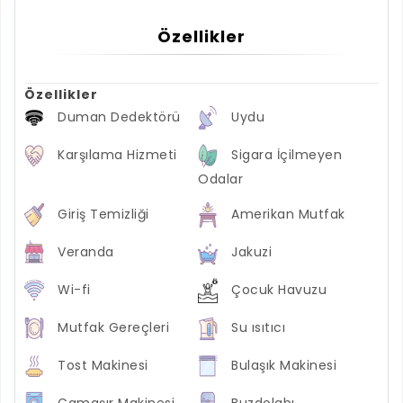
Özellikler
Özellikler
Duman Dedektörü
Uydu
Karşılama Hizmeti
Sigara İçilmeyen
Odalar
Giriş Temizliği
Amerikan Mutfak
Veranda
Jakuzi
Wi-fi
Çocuk Havuzu
Mutfak Gereçleri
Su ısıtıcı
Tost Makinesi
Bulaşık Makinesi
Çamaşır Makinesi
Buzdolabı