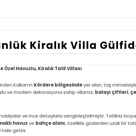
nlük Kiralık Villa Gülfi
Özel Havuzlu, Kiralık Tatil Villası
rinden Kalkan’ın
Kördere bölgesinde
yer alan, taş mimarisiyl
uzlu ve modern dekorasyona sahip villamız,
balayı çiftleri
,
çe
mobilyalar ve ince detaylarla zenginleştirilmiştir. Tatiliniz bo
naklı havuz
ve
bahçe alanı
, özellikle gözlerden uzak bir tati
i hale getirir.