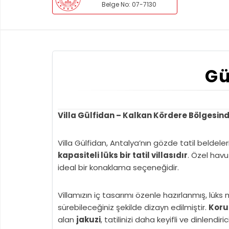
Belge No: 07-7130
Gü
Villa Gülfidan – Kalkan Kördere Bölgesinde 
Villa Gülfidan, Antalya’nın gözde tatil beldele
kapasiteli lüks bir tatil villasıdır
. Özel hav
ideal bir konaklama seçeneğidir.
Villamızın iç tasarımı özenle hazırlanmış, lüks 
sürebileceğiniz şekilde dizayn edilmiştir.
Koru
alan
jakuzi
, tatilinizi daha keyifli ve dinlendiric