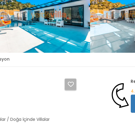
syon
R
4
lalar / Doğa İçinde Villalar