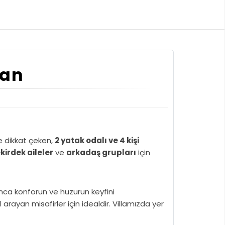
dan
e dikkat çeken,
2 yatak odalı ve 4 kişi
kirdek aileler
ve
arkadaş grupları
için
yunca konforun ve huzurun keyfini
l arayan misafirler için idealdir. Villamızda yer