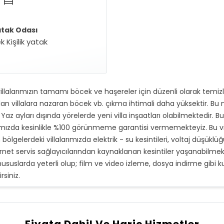
atak Odası
k Kişilik yatak
illalarımızın tamamı böcek ve haşereler için düzenli olarak temi
 villalara nazaran böcek vb. çıkma ihtimali daha yüksektir. Bu no
Yaz ayları dışında yörelerde yeni villa inşaatları olabilmektedir. B
rımızda kesinlikle %100 görünmeme garantisi vermemekteyiz. Bu v
gelerdeki villalarımızda elektrik - su kesintileri, voltaj düşüklüğ
ternet servis sağlayıcılarından kaynaklanan kesintiler yaşanabilmek
ususlarda yeterli olup; film ve video izleme, dosya indirme gibi kul
siniz.