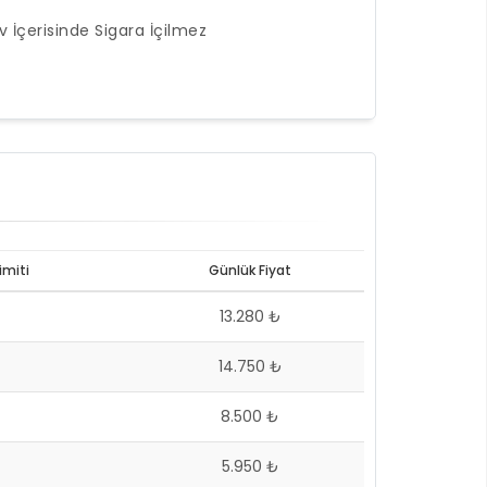
v İçerisinde Sigara İçilmez
imiti
Günlük Fiyat
13.280 ₺
14.750 ₺
8.500 ₺
5.950 ₺