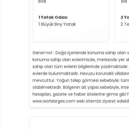
1 Yatak Odası
2 Y
1 Büyük Boy Yatak
2 Te
Genel not : Doğa içerisinde konuma sahip olan v
konuma sahip olan evlerimizde, merkezde yer alan
sahip olan tüm evlerin bilgilerinde yazılmaktadır. 
evlerde bulunmaktadır. Havuzu korunaklı villala
mevcuttur. Yoğun talep görmesi sebebiyle; tüm böl
olabilmektedir. Bölgenin alt yapısı sebebiyle, in
hesapları, gazete ve haber sitelerine girme gibi h
www.worldarges.com web sitemizi ziyaret edebilir