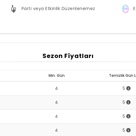
Parti veya Etkinlik Düzenlenemez
E
Sezon Fiyatları
Min. Gün
Temizlik Gün L
4
5
4
5
4
5
4
5