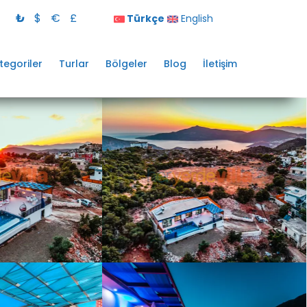
₺
$
€
£
Türkçe
English
tegoriler
Turlar
Bölgeler
Blog
İletişim