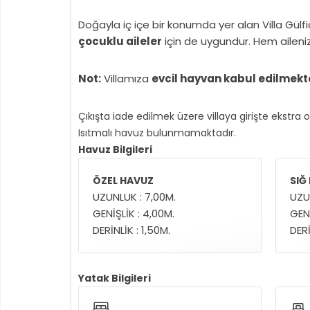
Doğayla iç içe bir konumda yer alan Villa Gül
çocuklu aileler
için de uygundur. Hem aileni
Not:
Villamıza
evcil hayvan kabul edilmekte
Çıkışta iade edilmek üzere villaya girişte ekstra 
Isıtmalı havuz bulunmamaktadır.
Havuz Bilgileri
ÖZEL HAVUZ
SIĞ
UZUNLUK : 7,00M.
UZU
GENİŞLİK : 4,00M.
GENİ
DERİNLİK : 1,50M.
DERİ
Yatak Bilgileri