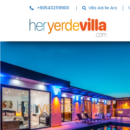
+905432119900
Villa Adı İle Ara