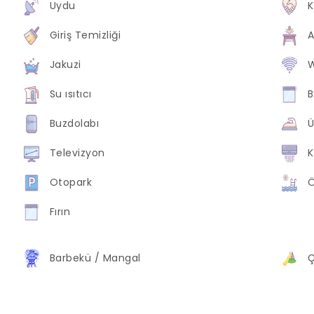
Uydu
K
Giriş Temizliği
A
Jakuzi
W
Su ısıtıcı
B
Buzdolabı
Ü
Televizyon
K
Otopark
Ö
Fırın
Barbekü / Mangal