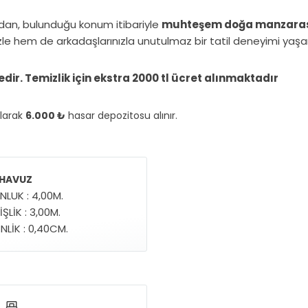
fidan, bulunduğu konum itibariyle
muhteşem doğa manzara
zle hem de arkadaşlarınızla unutulmaz bir tatil deneyimi yaş
dir. Temizlik için ekstra 2000 tl ücret alınmaktadır
olarak
6.000 ₺
hasar depozitosu alınır.
 HAVUZ
NLUK : 4,00M.
ŞLİK : 3,00M.
NLİK : 0,40CM.