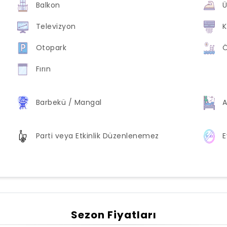
Balkon
Ü
Televizyon
K
Otopark
Ö
Fırın
Barbekü / Mangal
A
Parti veya Etkinlik Düzenlenemez
E
Sezon Fiyatları