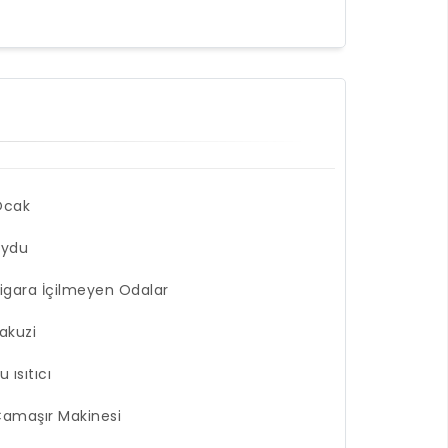
Ocak
Uydu
igara İçilmeyen Odalar
akuzi
u ısıtıcı
amaşır Makinesi