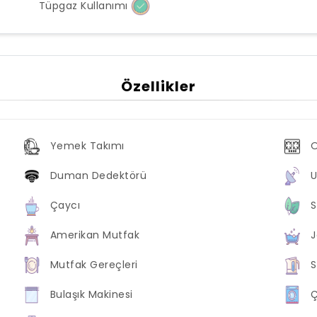
Tüpgaz Kullanımı
Özellikler
Yemek Takımı
Duman Dedektörü
Çaycı
S
Amerikan Mutfak
J
Mutfak Gereçleri
S
Bulaşık Makinesi
Ç