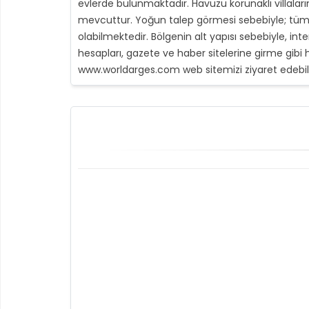
evlerde bulunmaktadır. Havuzu korunaklı villala
mevcuttur. Yoğun talep görmesi sebebiyle; tüm böl
olabilmektedir. Bölgenin alt yapısı sebebiyle, in
hesapları, gazete ve haber sitelerine girme gibi h
www.worldarges.com web sitemizi ziyaret edebilir