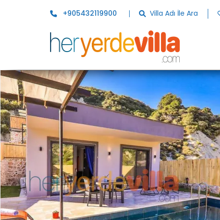
+905432119900
Villa Adı İle Ara