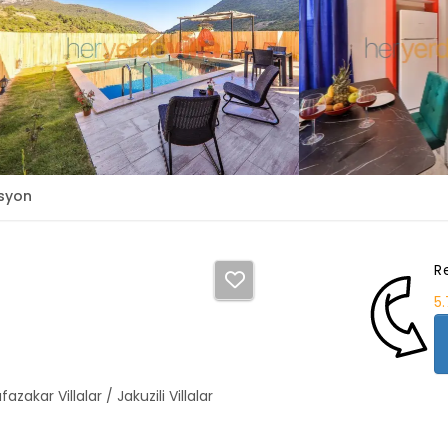
syon
R
5
fazakar Villalar / Jakuzili Villalar