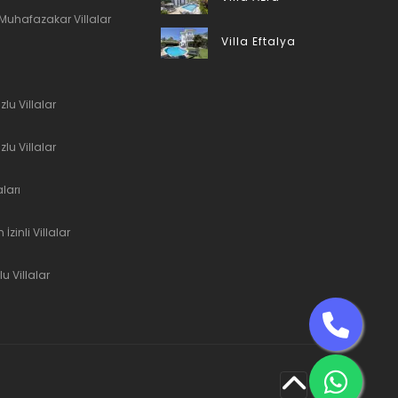
& Muhafazakar Villalar
Villa Eftalya
lu Villalar
zlu Villalar
aları
İzinli Villalar
u Villalar