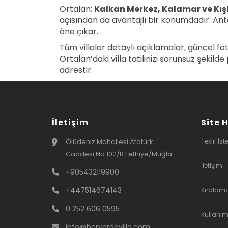
Ortalan;
Kalkan Merkez, Kalamar ve Kış
açısından da avantajlı bir konumdadır. Anta
öne çıkar.
Tüm villalar detaylı açıklamalar, güncel fo
Ortalan’daki villa tatilinizi sorunsuz şekild
adrestir.
İletişim
Site 
Ölüdeniz Mahallesi Atatürk
Teklif İst
Caddesi No:102/B Fethiye/Muğla
İletişim
+905432119900
+447514674143
Kiralam
0 252 606 0595
Kullanım
info@heryerdevilla.com