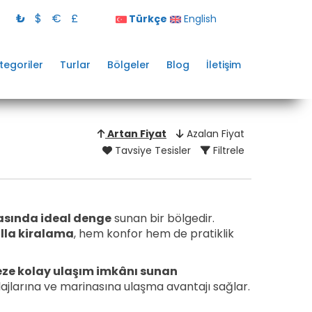
₺
$
€
£
Türkçe
English
tegoriler
Turlar
Bölgeler
Blog
İletişim
Artan Fiyat
Azalan Fiyat
Tavsiye Tesisler
Filtrele
arasında ideal denge
sunan bir bölgedir.
illa kiralama
, hem konfor hem de pratiklik
keze kolay ulaşım imkânı sunan
plajlarına ve marinasına ulaşma avantajı sağlar.