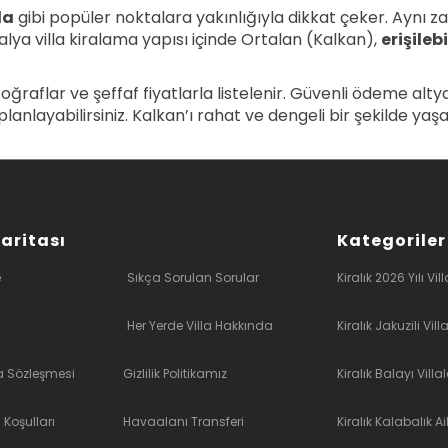
la
gibi popüler noktalara yakınlığıyla dikkat çeker. Aynı 
lya villa kiralama yapısı içinde Ortalan (Kalkan),
erişilebi
toğraflar ve şeffaf fiyatlarla listelenir. Güvenli ödeme alt
e planlayabilirsiniz. Kalkan’ı rahat ve dengeli bir şekilde ya
Haritası
Kategoriler
e
Sıkça Sorulan Sorular
Kiralık 2026 Yılı Vill
Her Yerde Villa Hakkında
Kiralık Jakuzili Vill
a Sözleşmesi
Gizlilik Politikamız
Kiralık Balayı Villal
 Koşulları
Havaalanı Transferi
Kiralık Kalabalık Ai