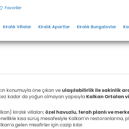
Favoriler
Kiralık Villalar
Kiralık Apartlar
Kiralık Bungalovlar
Ka
akın konumuyla öne çıkan ve
ulaşılabilirlik ile sakinlik 
kez kadar da yoğun olmayan yapısıyla
Kalkan Ortalan v
n) kiralık villaları;
özel havuzlu, ferah planlı ve mer
enellikle kısa sürüş mesafesiyle Kalkan’ın restoranlarına, 
alkan’a gelen misafirler için cazip kılar.