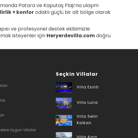
zamanda Patara ve Kaputaş Plajı’na ulaşım
lirlik + konfor
odaklı güçlü bir alt bölge olarak
yapısı ve profesyonel destek ekibimizle
şamak isteyenler için
Heryerdevilla.com
doğru
Seçkin Villalar
aları
Villa Esinti
alar
Villa Luna
arı
Villa Selin
Kalkan
lelere Uygun Villalar
Villa Azra