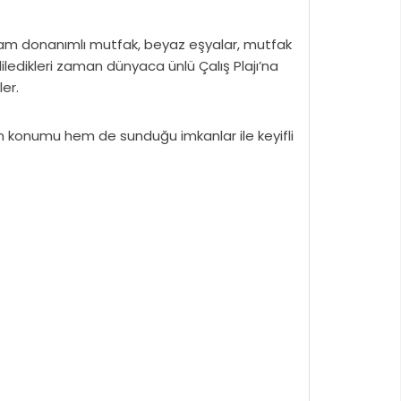
 Tam donanımlı mutfak, beyaz eşyalar, mutfak
iledikleri zaman dünyaca ünlü Çalış Plajı’na
ler.
 hem konumu hem de sunduğu imkanlar ile keyifli