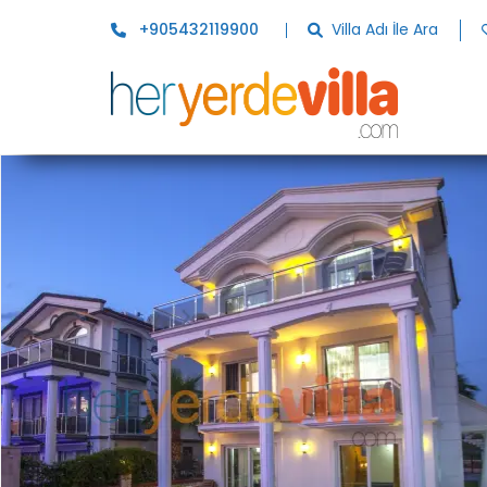
+905432119900
Villa Adı İle Ara