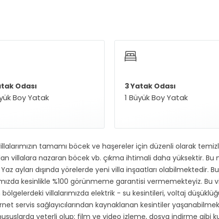
atak Odası
3 Yatak Odası
üyük Boy Yatak
1 Büyük Boy Yatak
illalarımızın tamamı böcek ve haşereler için düzenli olarak temi
 villalara nazaran böcek vb. çıkma ihtimali daha yüksektir. Bu no
Yaz ayları dışında yörelerde yeni villa inşaatları olabilmektedir. B
rımızda kesinlikle %100 görünmeme garantisi vermemekteyiz. Bu v
gelerdeki villalarımızda elektrik - su kesintileri, voltaj düşüklüğ
ternet servis sağlayıcılarından kaynaklanan kesintiler yaşanabilmek
ususlarda yeterli olup; film ve video izleme, dosya indirme gibi kul