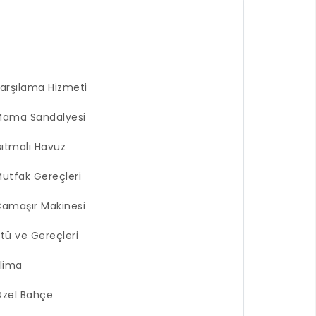
arşılama Hizmeti
Mama Sandalyesi
sıtmalı Havuz
utfak Gereçleri
amaşır Makinesi
tü ve Gereçleri
lima
zel Bahçe