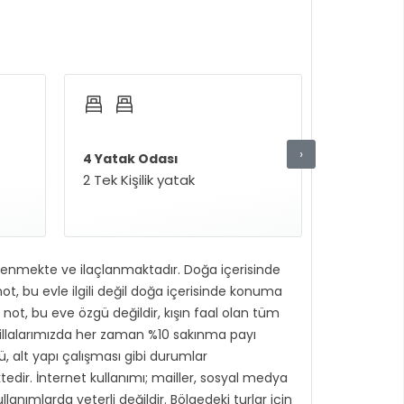
›
4 Yatak Odası
2 Tek Kişilik yatak
zlenmekte ve ilaçlanmaktadır. Doğa içerisinde
t, bu evle ilgili değil doğa içerisinde konuma
u not, bu eve özgü değildir, kışın faal olan tüm
illalarımızda her zaman %10 sakınma payı
ü, alt yapı çalışması gibi durumlar
tedir. İnternet kullanımı; mailler, sosyal medya
lanımlarda yeterli değildir. Bölgedeki turlar için