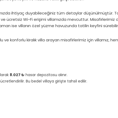
lamızda ihtiyaç duyabileceğiniz tüm detaylar düşünülmüştür.
e ücretsiz Wi-Fi erişimi villamızda mevcuttur. Misafirlerimiz d
 zaman ise villanın özel yüzme havuzunda tatilin keyfini sürebilir
ve konforlu kiralık villa arayan misafirlerimiz için villamız,
olarak
8.027 ₺
hasar depozitosu alınır.
cretlendirilir. Bu bedel villaya girişte tahsil edilir.