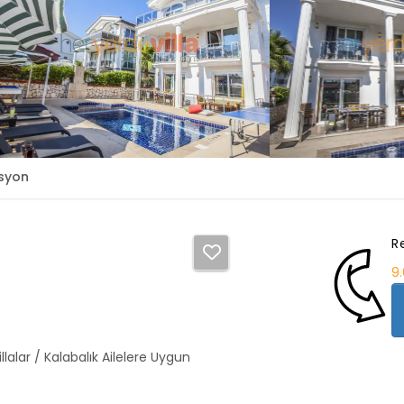
syon
R
9
Villalar / Kalabalık Ailelere Uygun