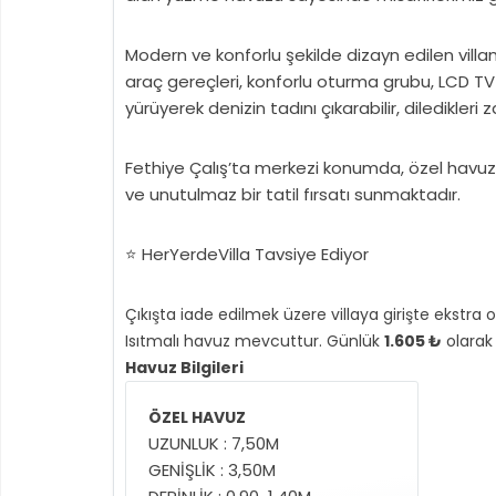
Modern ve konforlu şekilde dizayn edilen vil
araç gereçleri, konforlu oturma grubu, LCD TV v
yürüyerek denizin tadını çıkarabilir, diledikleri
Fethiye Çalış’ta merkezi konumda, özel havuzlu 
ve unutulmaz bir tatil fırsatı sunmaktadır.
⭐ HerYerdeVilla Tavsiye Ediyor
Çıkışta iade edilmek üzere villaya girişte ekstra 
Isıtmalı havuz mevcuttur. Günlük
1.605 ₺
olarak ü
Havuz Bilgileri
ÖZEL HAVUZ
UZUNLUK : 7,50M
GENİŞLİK : 3,50M