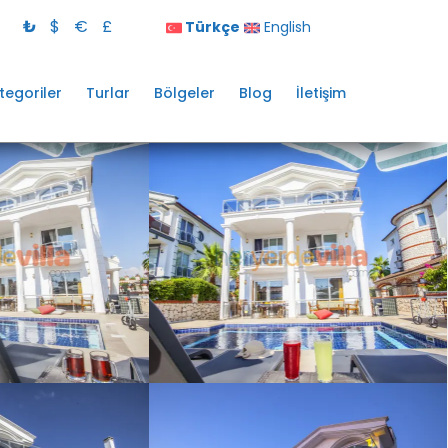
₺
$
€
£
Türkçe
English
tegoriler
Turlar
Bölgeler
Blog
İletişim