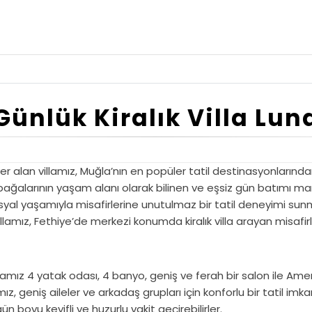
Günlük Kiralık Villa Lun
 yer alan villamız, Muğla’nın en popüler tatil destinasyonlarında
larının yaşam alanı olarak bilinen ve eşsiz gün batımı manz
 sosyal yaşamıyla misafirlerine unutulmaz bir tatil deneyimi sun
amız, Fethiye’de merkezi konumda kiralık villa arayan misafirl
villamız 4 yatak odası, 4 banyo, geniş ve ferah bir salon ile
mız, geniş aileler ve arkadaş grupları için konforlu bir tatil im
boyu keyifli ve huzurlu vakit geçirebilirler.