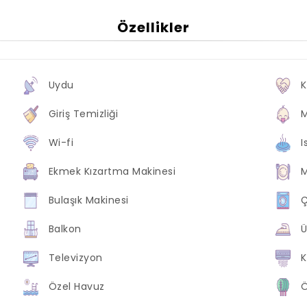
Özellikler
Uydu
K
Giriş Temizliği
Wi-fi
I
Ekmek Kızartma Makinesi
M
Bulaşık Makinesi
Ç
Balkon
Ü
Televizyon
K
Özel Havuz
Ö