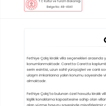
T.C Kültür ve Turizm Bakanlığı
Belge No: 48-4941
Fethiye Çalış kiralık villa seçenekleri arasında
konumlanmaktadır. Caretta Caretta kaplumbağa
serin esintisi, uzun sahil yürüyüşleri ve canlı
ulaşım imkanlarına yakın konumu sayesinde vill
almaktadır.
Fethiye Çalış’ta bulunan özel havuzlu kiralık 
kişilik konaklama kapasitesine sahip olan villa
alan yüzme havuzu sayesinde misafirlerimiz gün 