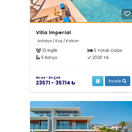
Villa İmperial
Antalya / Kaş / Kalkan
10 Kişilik
5 Yatak Odası
5 Banyo
2026 Yılı
En az - En Çok
İncele
23571 - 35714 ₺