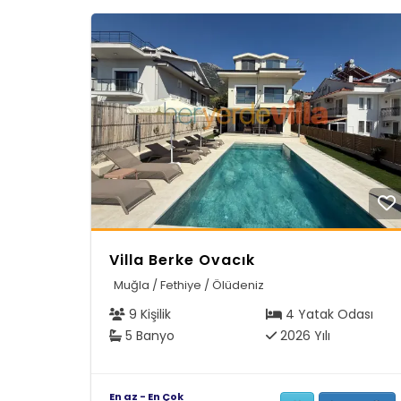
Villa Berke Ovacık
Muğla / Fethiye / Ölüdeniz
9 Kişilik
4 Yatak Odası
5 Banyo
2026 Yılı
En az - En Çok