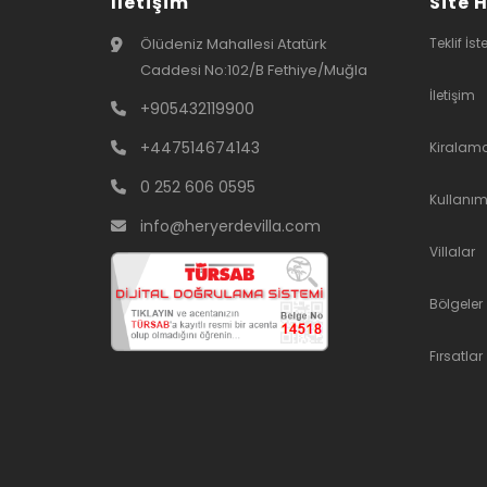
İletişim
Site 
Ölüdeniz Mahallesi Atatürk
Teklif İst
Caddesi No:102/B Fethiye/Muğla
İletişim
+905432119900
+447514674143
Kiralam
0 252 606 0595
Kullanım
info@heryerdevilla.com
Villalar
Bölgeler
Fırsatlar