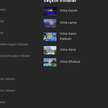
Seçkin Villalar
aları
Villa Esinti
alar
Villa Luna
arı
Villa Selin
Kalkan
lelere Uygun Villalar
Villa Azra
& Muhafazakar Villalar
Villa Eftalya
lu Villalar
zlu Villalar
aları