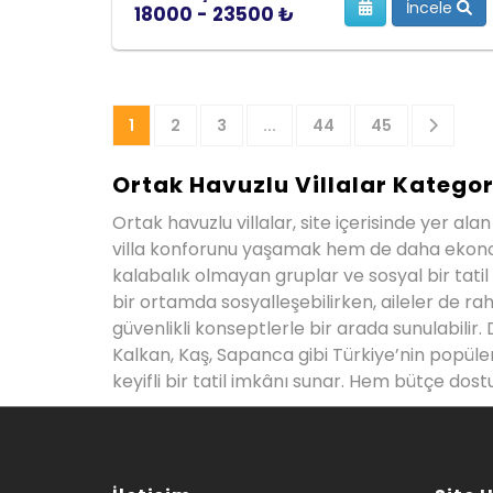
İncele
18000 - 23500 ₺
1
2
3
...
44
45
Ortak Havuzlu Villalar Kategor
Ortak havuzlu villalar, site içerisinde yer a
villa konforunu yaşamak hem de daha ekonomik b
kalabalık olmayan gruplar ve sosyal bir tatil
bir ortamda sosyalleşebilirken, aileler de raha
güvenlikli konseptlerle bir arada sunulabilir.
Kalkan, Kaş, Sapanca gibi Türkiye’nin popüle
keyifli bir tatil imkânı sunar. Hem bütçe dostu