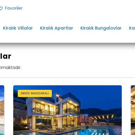
Favoriler
Kiralık Villalar
Kiralık Apartlar
Kiralık Bungalovlar
Ka
lar
unmaktadır.
DENIZ MANZARALI