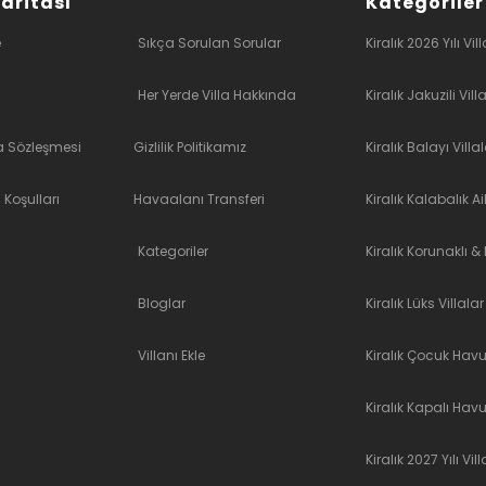
Haritası
Kategoriler
e
Sıkça Sorulan Sorular
Kiralık 2026 Yılı Vill
Her Yerde Villa Hakkında
Kiralık Jakuzili Vill
a Sözleşmesi
Gizlilik Politikamız
Kiralık Balayı Villal
 Koşulları
Havaalanı Transferi
Kiralık Kalabalık Ai
Kategoriler
Kiralık Korunaklı 
Bloglar
Kiralık Lüks Villalar
Villanı Ekle
Kiralık Çocuk Havuz
Kiralık Kapalı Havu
Kiralık 2027 Yılı Vill