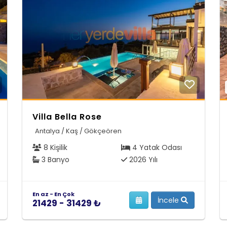
Villa Bella Rose
Antalya / Kaş / Gökçeören
8 Kişilik
4 Yatak Odası
3 Banyo
2026 Yılı
En az - En Çok
İncele
21429 - 31429 ₺