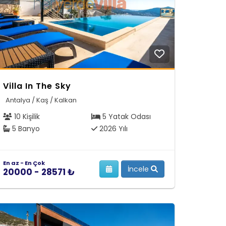
Villa In The Sky
Antalya / Kaş / Kalkan
10 Kişilik
5 Yatak Odası
5 Banyo
2026 Yılı
En az - En Çok
İncele
20000 - 28571 ₺