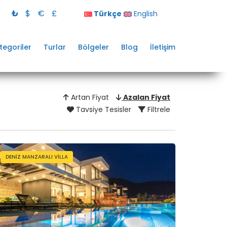
₺
$
€
£
Türkçe
English
tegoriler
Turlar
Bölgeler
Blog
İletişim
Artan Fiyat
Azalan Fiyat
Tavsiye Tesisler
Filtrele
DENIZ MANZARALI VILLA