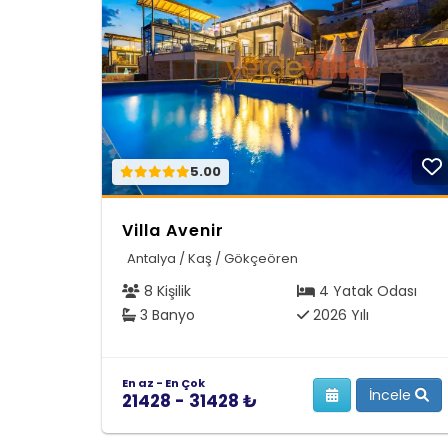
5.00
Villa Avenir
Antalya / Kaş / Gökçeören
8 Kişilik
4 Yatak Odası
3 Banyo
2026 Yılı
En az - En Çok
İncele
21428 - 31428 ₺