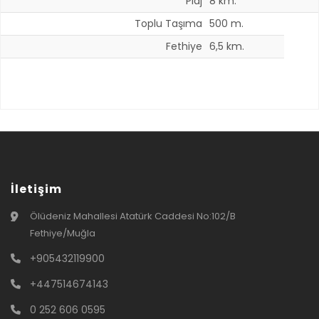
Plaj
8 km.
Toplu Taşıma
500 m.
Fethiye
6,5 km.
İletişim
Ölüdeniz Mahallesi Atatürk Caddesi No:102/B
Fethiye/Muğla
+905432119900
+447514674143
0 252 606 0595