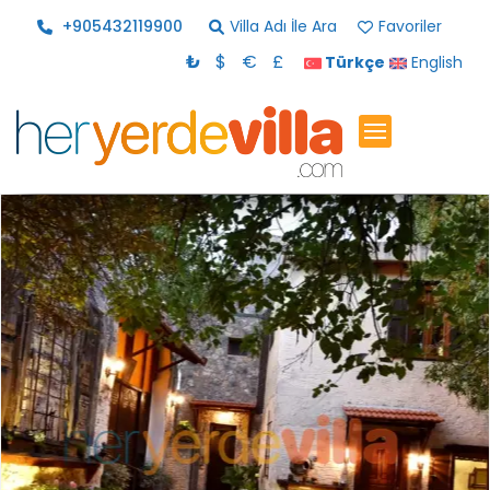
+905432119900
Villa Adı İle Ara
Favoriler
₺
$
€
£
Türkçe
English