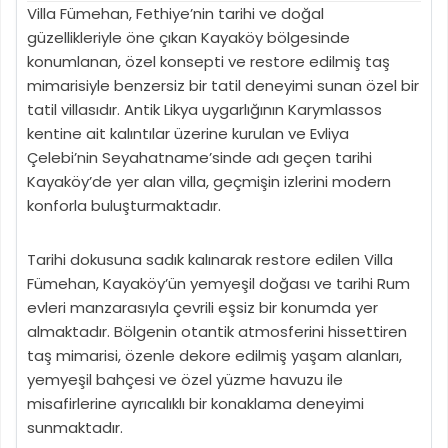
Villa Fümehan, Fethiye’nin tarihi ve doğal
güzellikleriyle öne çıkan Kayaköy bölgesinde
konumlanan, özel konsepti ve restore edilmiş taş
mimarisiyle benzersiz bir tatil deneyimi sunan özel bir
tatil villasıdır. Antik Likya uygarlığının Karymlassos
kentine ait kalıntılar üzerine kurulan ve Evliya
Çelebi’nin Seyahatname’sinde adı geçen tarihi
Kayaköy’de yer alan villa, geçmişin izlerini modern
konforla buluşturmaktadır.
Tarihi dokusuna sadık kalınarak restore edilen Villa
Fümehan, Kayaköy’ün yemyeşil doğası ve tarihi Rum
evleri manzarasıyla çevrili eşsiz bir konumda yer
almaktadır. Bölgenin otantik atmosferini hissettiren
taş mimarisi, özenle dekore edilmiş yaşam alanları,
yemyeşil bahçesi ve özel yüzme havuzu ile
misafirlerine ayrıcalıklı bir konaklama deneyimi
sunmaktadır.