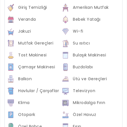
Giriş Temizliği
Amerikan Mutfak
Veranda
Bebek Yatağı
Jakuzi
Wi-fi
Mutfak Gereçleri
Su ısıtıcı
Tost Makinesi
Bulaşık Makinesi
Çamaşır Makinesi
Buzdolabı
Balkon
Ütü ve Gereçleri
Havlular / Çarşaflar
Televizyon
Klima
Mikrodalga Fırın
Otopark
Özel Havuz
Özel Bahçe
Fırın