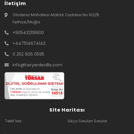
İletişim
Ölüdeniz Mahallesi Atatürk Caddesi No:102/B
Fethiye/Muğla
+905432119900
+447514674143
0 252 606 0595
info@heryerdevilla.com
Site Haritası
Teklif İste
Sıkça Sorulan Sorular