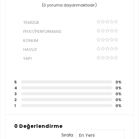
(0 yoruma dayanmaktadır)
TEMIZLIK
FIYAT/PERFORMANS
KONUM
HAVUZ
YAPI
5
0%
4
0%
3
0%
2
0%
1
0%
0 Değerlendirme
Sırala:
En Yeni