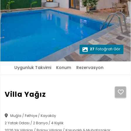
27
Fotoğrafı Gör
Uygunluk Takvimi
Konum
Rezervasyon
Villa Yağız
Muğla / Fethiye / Kayaköy
2 Yatak Odası / 2 Banyo / 4 Kişilik
2026 Yılı Villaları / Balayı Villaları / Korunaklı & Muhafazakar