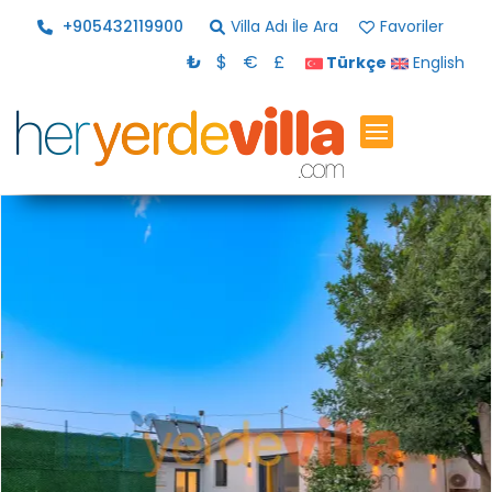
+905432119900
Villa Adı İle Ara
Favoriler
₺
$
€
£
Türkçe
English