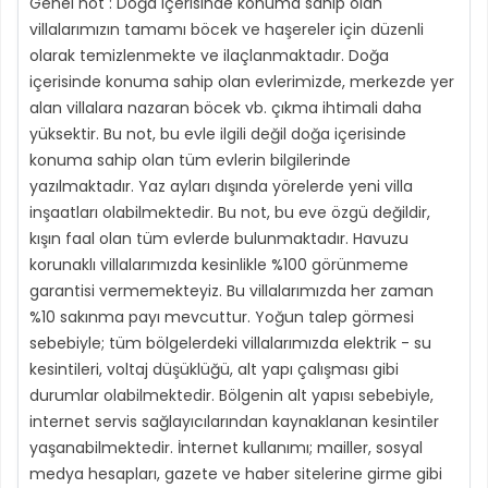
Genel not : Doğa içerisinde konuma sahip olan
villalarımızın tamamı böcek ve haşereler için düzenli
olarak temizlenmekte ve ilaçlanmaktadır. Doğa
içerisinde konuma sahip olan evlerimizde, merkezde yer
alan villalara nazaran böcek vb. çıkma ihtimali daha
yüksektir. Bu not, bu evle ilgili değil doğa içerisinde
konuma sahip olan tüm evlerin bilgilerinde
yazılmaktadır. Yaz ayları dışında yörelerde yeni villa
inşaatları olabilmektedir. Bu not, bu eve özgü değildir,
kışın faal olan tüm evlerde bulunmaktadır. Havuzu
korunaklı villalarımızda kesinlikle %100 görünmeme
garantisi vermemekteyiz. Bu villalarımızda her zaman
%10 sakınma payı mevcuttur. Yoğun talep görmesi
sebebiyle; tüm bölgelerdeki villalarımızda elektrik - su
kesintileri, voltaj düşüklüğü, alt yapı çalışması gibi
durumlar olabilmektedir. Bölgenin alt yapısı sebebiyle,
internet servis sağlayıcılarından kaynaklanan kesintiler
yaşanabilmektedir. İnternet kullanımı; mailler, sosyal
medya hesapları, gazete ve haber sitelerine girme gibi